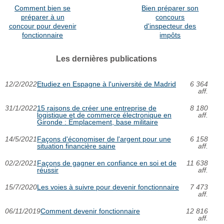
Comment bien se
Bien préparer son
préparer à un
concours
concour pour devenir
d'inspecteur des
fonctionnaire
impôts
Les dernières publications
12/2/2022
Etudiez en Espagne à l'université de Madrid
6 364
aff.
31/1/2022
15 raisons de créer une entreprise de
8 180
logistique et de commerce électronique en
aff.
Gironde : Emplacement, base militaire
14/5/2021
Façons d'économiser de l'argent pour une
6 158
situation financière saine
aff.
02/2/2021
Façons de gagner en confiance en soi et de
11 638
réussir
aff.
15/7/2020
Les voies à suivre pour devenir fonctionnaire
7 473
aff.
06/11/2019
Comment devenir fonctionnaire
12 816
aff.