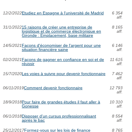
12/2/2022
Etudiez en Espagne à l'université de Madrid
6 354
aff.
31/1/2022
15 raisons de créer une entreprise de
8 165
logistique et de commerce électronique en
aff.
Gironde : Emplacement, base militaire
14/5/2021
Façons d'économiser de l'argent pour une
6 146
situation financière saine
aff.
02/2/2021
Façons de gagner en confiance en soi et de
11 615
réussir
aff.
15/7/2020
Les voies à suivre pour devenir fonctionnaire
7 462
aff.
06/11/2019
Comment devenir fonctionnaire
12 793
aff.
18/9/2018
Pour faire de grandes études il faut aller à
10 310
Gonesse
aff.
06/1/2018
Disposer d’un cursus professionnalisant
8 554
après le bac
aff.
25/12/2017
Formez-vous sur les lois de finance
8 765