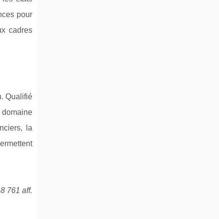
nces pour
ux cadres
 Qualifié
r domaine
ciers, la
ermettent
8 761 aff.