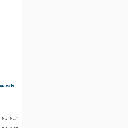
après le
6 346 aff.
8 160 aff.