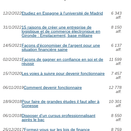
12/2/2022
Etudiez en Espagne à l'université de Madrid
6 343
aff.
31/1/2022
15 raisons de créer une entreprise de
8 150
logistique et de commerce électronique en
aff.
Gironde : Emplacement, base militaire
14/5/2021
Façons d'économiser de l'argent pour une
6 137
situation financière saine
aff.
02/2/2021
Façons de gagner en confiance en soi et de
11 599
réussir
aff.
15/7/2020
Les voies à suivre pour devenir fonctionnaire
7 457
aff.
06/11/2019
Comment devenir fonctionnaire
12 778
aff.
18/9/2018
Pour faire de grandes études il faut aller à
10 301
Gonesse
aff.
06/1/2018
Disposer d’un cursus professionnalisant
8 550
après le bac
aff.
25/12/2017
Formez-vous sur les lois de finance
8 759