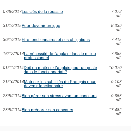
07/8/2017
Les clés de la réussite
7 073
aff.
31/1/2015
Pour devenir un juge
8 339
aff.
30/1/2015
Etre fonctionnaires et ses obligations
7 415
aff.
16/12/2014
La nécessité de l'anglais dans le milieu
7 885
professionnel
aff.
01/11/2014
Doit on maitriser l'anglais pour un poste
10 070
dans le fonctionnariat ?
aff.
21/10/2014
Matriser les subtilités du Français pour
9 103
devenir fonctionnaire
aff.
23/5/2014
Bien gérer son stress avant un concours
9 655
aff.
23/5/2014
Bien préparer son concours
17 482
aff.