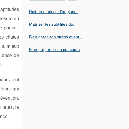
aptitudes
Doit on maitriser l'anglais...
 mesure du
Matriser les subtilités du...
de pouvoir
des chutes
Bien gérer son stress avant...
e à mieux
Bien préparer son concours
ellence de
D.
pourraient
teurs qui
évention,
lleurs, la
ance.