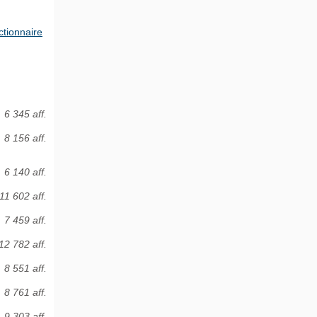
tionnaire
6 345 aff.
8 156 aff.
6 140 aff.
11 602 aff.
7 459 aff.
12 782 aff.
8 551 aff.
8 761 aff.
9 303 aff.