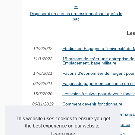
Disposer d’un cursus professionnalisant après le
bac
Les
12/2/2022
Etudiez en Espagne à l'université de 
31/1/2022
15 raisons de créer une entreprise de
Emplacement, base militaire
14/5/2021
Façons d'économiser de l'argent pour 
02/2/2021
Façons de gagner en confiance en soi
15/7/2020
Les voies à suivre pour devenir foncti
06/11/2019
Comment devenir fonctionnaire
06/1/2018
Disposer d’un cursus professionnalisa
This website uses cookies to ensure you get
25/12/2017
Formez-vous sur les lois de finance
the best experience on our website.
Learn more
19/4/2016
Comment devenir fonctionnaire?