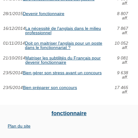
aff.
28/1/2015
Devenir fonctionnaire
8 807
aff.
16/12/2014
La nécessité de l'anglais dans le milieu
7 867
professionnel
aff.
01/11/2014
Doit on maitriser l'anglais pour un poste
10 052
dans le fonctionnariat ?
aff.
21/10/2014
Matriser les subtilités du Français pour
9 081
devenir fonctionnaire
aff.
23/5/2014
Bien gérer son stress avant un concours
9 638
aff.
23/5/2014
Bien préparer son concours
17 465
aff.
fonctionnaire
Plan du site