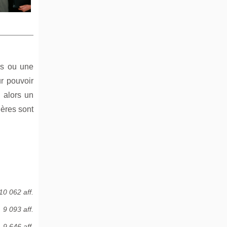
res ou une
r pouvoir
 alors un
gères sont
10 062 aff.
9 093 aff.
9 646 aff.